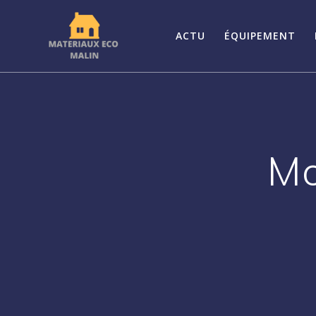
Passer
au
ACTU
ÉQUIPEMENT
contenu
Mo