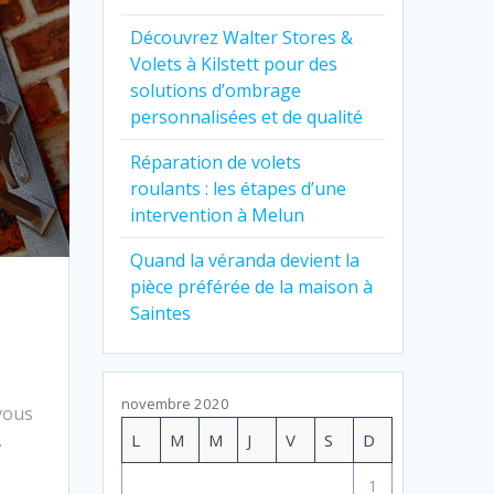
Découvrez Walter Stores &
Volets à Kilstett pour des
solutions d’ombrage
personnalisées et de qualité
Réparation de volets
roulants : les étapes d’une
intervention à Melun
Quand la véranda devient la
pièce préférée de la maison à
Saintes
novembre 2020
vous
…
L
M
M
J
V
S
D
1