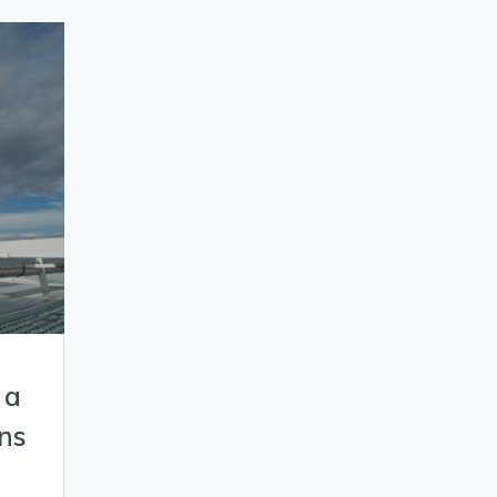
 a
ans