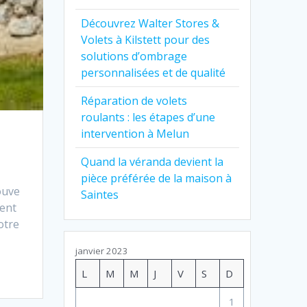
Découvrez Walter Stores &
Volets à Kilstett pour des
solutions d’ombrage
personnalisées et de qualité
Réparation de volets
roulants : les étapes d’une
intervention à Melun
Quand la véranda devient la
pièce préférée de la maison à
ouve
Saintes
vent
otre
janvier 2023
L
M
M
J
V
S
D
1