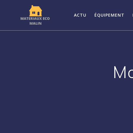
Passer
au
ACTU
ÉQUIPEMENT
contenu
Mo