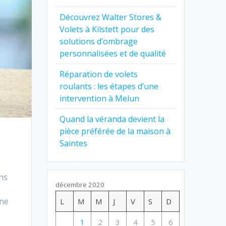
Découvrez Walter Stores &
Volets à Kilstett pour des
solutions d’ombrage
personnalisées et de qualité
Réparation de volets
roulants : les étapes d’une
intervention à Melun
Quand la véranda devient la
pièce préférée de la maison à
Saintes
ans
décembre 2020
une
L
M
M
J
V
S
D
1
2
3
4
5
6