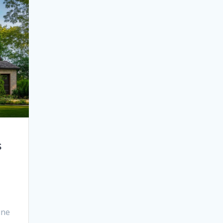
s
une