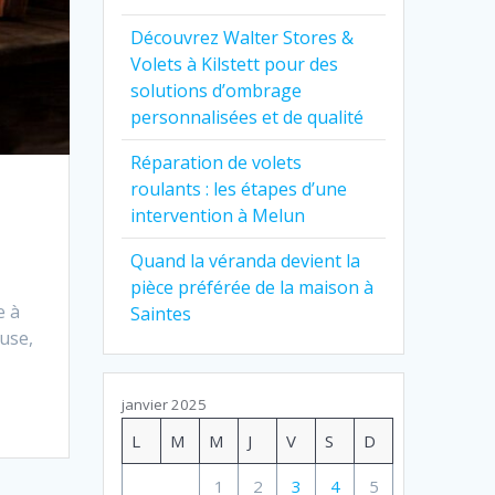
Découvrez Walter Stores &
Volets à Kilstett pour des
solutions d’ombrage
personnalisées et de qualité
Réparation de volets
roulants : les étapes d’une
intervention à Melun
Quand la véranda devient la
pièce préférée de la maison à
e à
Saintes
euse,
janvier 2025
L
M
M
J
V
S
D
1
2
3
4
5