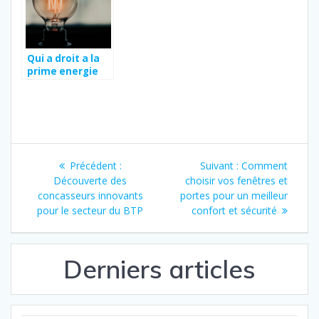
Qui a droit a la
prime energie
en 2023 ?
Navigation
Article
Article
Précédent :
Suivant :
Comment
de
précédent
suivant
Découverte des
choisir vos fenêtres et
:
:
concasseurs innovants
portes pour un meilleur
l’article
pour le secteur du BTP
confort et sécurité
Derniers articles