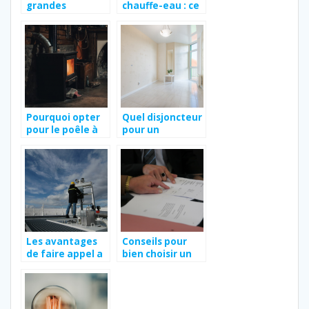
grandes
chauffe-eau : ce
marques de
qu’il faut savoir
chaudière
en cas de panne
électrique en
2021
Pourquoi opter
Quel disjoncteur
pour le poêle à
pour un
bois ?
radiateur
electrique ?
Les avantages
Conseils pour
de faire appel a
bien choisir un
une entreprise
contrat
specialisee dans
d’Energie
la climatisation