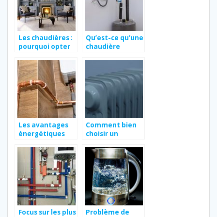
Les chaudières :
Qu’est-ce qu’une
pourquoi opter
chaudière
pour les
électrique ?
électriques ?
Les avantages
Comment bien
énergétiques
choisir un
selon la
climatiseur
typologie de
réversible ?
chaudière
électrique
Focus sur les plus
Problème de