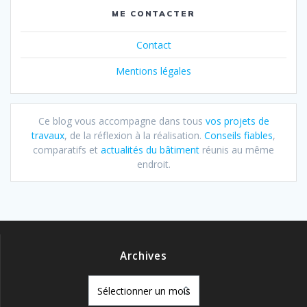
ME CONTACTER
Contact
Mentions légales
Ce blog vous accompagne dans tous
vos projets de
travaux
, de la réflexion à la réalisation.
Conseils fiables
,
comparatifs et
actualités du bâtiment
réunis au même
endroit.
Archives
Archives