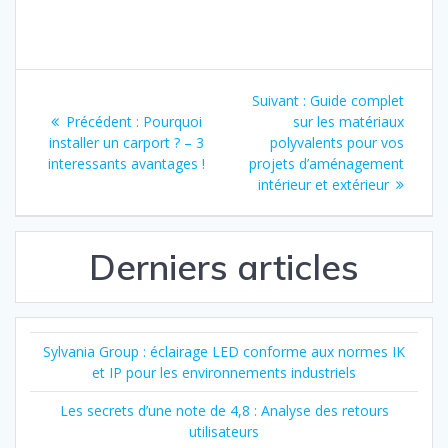
d’énergie grâce
aux solutions
innovantes
Navigation
Article
Suivant :
Guide complet
de
Article
suivant
Précédent :
Pourquoi
sur les matériaux
précédent
:
installer un carport ? – 3
polyvalents pour vos
l’article
:
interessants avantages !
projets d’aménagement
intérieur et extérieur
Derniers articles
Sylvania Group : éclairage LED conforme aux normes IK
et IP pour les environnements industriels
Les secrets d’une note de 4,8 : Analyse des retours
utilisateurs