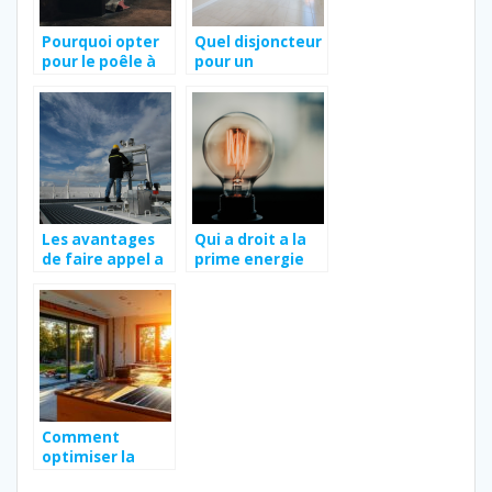
Pourquoi opter
Quel disjoncteur
pour le poêle à
pour un
bois ?
radiateur
electrique ?
Les avantages
Qui a droit a la
de faire appel a
prime energie
une entreprise
en 2023 ?
specialisee dans
la climatisation
Comment
optimiser la
consommation