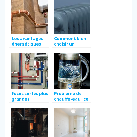
Les avantages
Comment bien
énergétiques
choisir un
selon la
climatiseur
typologie de
réversible ?
chaudière
électrique
Focus sur les plus
Problème de
grandes
chauffe-eau : ce
marques de
qu’il faut savoir
chaudière
en cas de panne
électrique en
2021