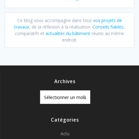
Ce blog vous accompagne dans tous
vos projets de
travaux
, de la réflexion à la réalisation.
Conseils fiables
,
comparatifs et
actualités du bâtiment
réunis au même
endroit.
Archives
Archives
Catégories
Actu